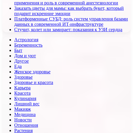
применения и роль в современной анестезиологии
Заказать цветы для мамы: как выбрать букет, который
подарит искренние эмоции
Платформенные СУБД: роль систем управления базами
данных в современной ИТ-инфраструктуре
Стучит, колет или замирает: показания к УЗИ сердца
Астрология
Беременность
Быт
Дом и уют
Другое
Еда
Женское здоровье
Здоровье
Здоровье и красота
Карьера
Красота
Кулинария
Лишний вес
Макияж
Медицина
Новости
Отношения
Растения