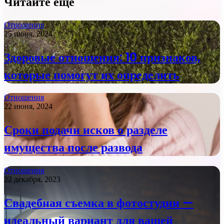
Читайте еще
Отношения
25 июня, 2024
Здоровые отношения: 10 признаков,
которые помогут их определить
Отношения
22 июня, 2024
Сроки подачи исков о разделе
имущества после развода
Отношения
22 декабря, 2023
Свадебная съемка в фотостудии —
идеальный вариант для вашей