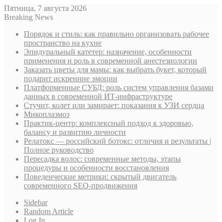
Пятница, 7 августа 2026
Breaking News
Порядок и стиль: как правильно организовать рабочее
пространство на кухне
Эпидуральный катетер: назначение, особенности
применения и роль в современной анестезиологии
Заказать цветы для мамы: как выбрать букет, который
подарит искренние эмоции
Платформенные СУБД: роль систем управления базами
данных в современной ИТ-инфраструктуре
Стучит, колет или замирает: показания к УЗИ сердца
Микоплазмоз
Практик-центр: комплексный подход к здоровью,
балансу и развитию личности
Релатокс — российский ботокс: отличия и результаты |
Полное руководство
Пересадка волос: современные методы, этапы
процедуры и особенности восстановления
Поведенческие метрики: скрытый двигатель
современного SEO-продвижения
Sidebar
Random Article
Log In