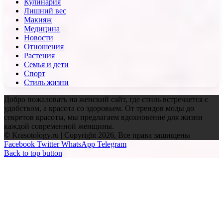
Кулинария
Лишний вес
Макияж
Медицина
Новости
Отношения
Растения
Семья и дети
Спорт
Стиль жизни
Добро пожаловать на женский сайт, где стиль встречается с
удобством, а красота со здоровьем. От трендов моды до
секретов красоты, мы предлагаем вдохновение для жизни
каждой современной женщины.
© Krasotology.ru | Copyright 2026, Все права защищены
Facebook
Twitter
WhatsApp
Telegram
Back to top button