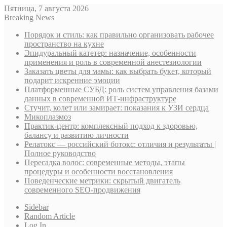
Пятница, 7 августа 2026
Breaking News
Порядок и стиль: как правильно организовать рабочее
пространство на кухне
Эпидуральный катетер: назначение, особенности
применения и роль в современной анестезиологии
Заказать цветы для мамы: как выбрать букет, который
подарит искренние эмоции
Платформенные СУБД: роль систем управления базами
данных в современной ИТ-инфраструктуре
Стучит, колет или замирает: показания к УЗИ сердца
Микоплазмоз
Практик-центр: комплексный подход к здоровью,
балансу и развитию личности
Релатокс — российский ботокс: отличия и результаты |
Полное руководство
Пересадка волос: современные методы, этапы
процедуры и особенности восстановления
Поведенческие метрики: скрытый двигатель
современного SEO-продвижения
Sidebar
Random Article
Log In