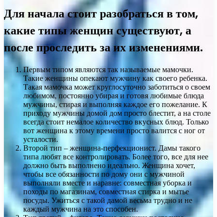
Для начала стоит разобраться в том,
какие типы женщин существуют, а
после проследить за их изменениями.
Первым типом являются так называемые мамочки.
Такие женщины опекают мужчину как своего ребенка.
Такая мамочка может круглосуточно заботиться о своем
любимом, постоянно убирая и готовя любимые блюда
мужчины, стирая и выполняя каждое его пожелание. К
приходу мужчины домой дом просто блестит, а на столе
всегда стоит немалое количество вкусных блюд. Только
вот женщина к этому времени просто валится с ног от
усталости.
Второй тип – женщина-перфекционист. Дамы такого
типа любят все контролировать. Более того, все для нее
должно быть выполнено идеально. Женщина хочет,
чтобы все обязанности по дому они с мужчиной
выполняли вместе и наравне: совместная уборка и
походы по магазинам, совместная стирка и мытье
посуды. Ужиться с такой дамой весьма трудно и не
каждый мужчина на это способен.