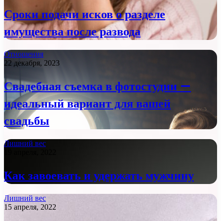
Сроки подачи исков о разделе
имущества после развода
Отношения
22 декабря, 2023
Свадебная съемка в фотостудии —
идеальный вариант для вашей
свадьбы
Лишний вес
19 апреля, 2022
Как завоевать и удержать мужчину
Лишний вес
15 апреля, 2022