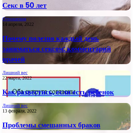
Секс в 50 лет
Отношения
14 апреля, 2022
Почему полезно каждый день
заниматься сексом: комментарий
врачей
Лишний вес
22 марта, 2022
Как развестись, если есть ребенок
Лишний вес
13 февраля, 2022
Проблемы смешанных браков