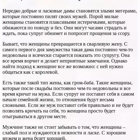
Нередко добрые и ласковые дамы становятся злыми мегерами,
которые постоянно пилят своих мужей. Порой милые
женщины становятся плаксивыми истеричками, которые
обижаются по поводу и без. Они могут часами страдать и
ждать, пока супруг обнимет и попросит прощения за ссору.
Бывает, что женщины превращаются в сварливую жену. С
самого первого дня замужества такая дама постоянно чем-то
недовольна и всячески старается показать это супругу. Она
все время ворчит и делает неприятные замечания. Однако
найти подход к женщине все же возможно: с ней нужно
общаться как с королевой.
Есть также такой тип жены, как гром-баба. Такие женщины,
которые после свадьбы постоянно чем-то недовольны и все
время кричат на мужа. Если супруг не поставит себя в самом
начале семейной жизни, то отношения будут весьма
сложными. Если же муж поставит себя правильно и не будет
позволять кричать на себя, то женщина просто будет
отыгрываться в другом месте.
Мужчине также не стоит забывать о том, что женщины –
слабый пол и нуждаются в нежности и ласке. С хорошим
мужем и жена будет хорошей.