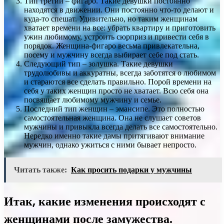
Тип третий – фигаро. Такие девушки постоянно
находятся в движении. Они постоянно что-то делают и
куда-то спешат. Удивительно, но таким женщинам
хватает времени на все: убрать квартиру и приготовить
ужин любимому, устроить сюрприз и привести себя в
порядок. Женщина-фигаро весьма привлекательна,
посему и мужчину всегда выбирает себе под стать.
Следующий тип – золушка. Такие девушки
трудолюбивы и аккуратны, всегда заботятся о любимом
и стараются все сделать правильно. Порой времени на
себя у таких женщин просто не хватает. Всю себя она
посвящает любимому мужчину и семье.
Последний тип женщин – эмансипе. Это полностью
самостоятельная женщина. Она не слушает советов
мужчины и привыкла всегда делать все самостоятельно.
Нередко именно такие дамы притягивают внимание
мужчин, однако ужиться с ними бывает непросто.
Читать также:
Как просить подарки у мужчины
Итак, какие изменения происходят с
женщинами после замужества.