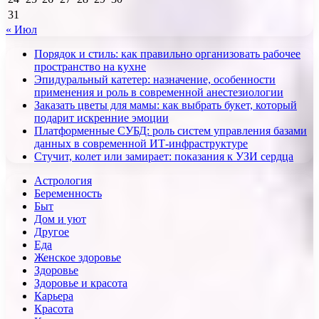
31
« Июл
Порядок и стиль: как правильно организовать рабочее
пространство на кухне
Эпидуральный катетер: назначение, особенности
применения и роль в современной анестезиологии
Заказать цветы для мамы: как выбрать букет, который
подарит искренние эмоции
Платформенные СУБД: роль систем управления базами
данных в современной ИТ-инфраструктуре
Стучит, колет или замирает: показания к УЗИ сердца
Астрология
Беременность
Быт
Дом и уют
Другое
Еда
Женское здоровье
Здоровье
Здоровье и красота
Карьера
Красота