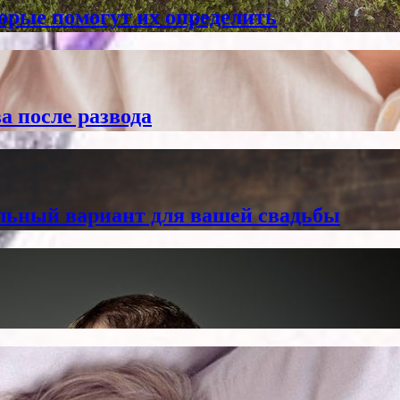
торые помогут их определить
а после развода
альный вариант для вашей свадьбы