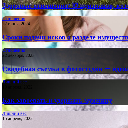
Здоровые отношения: 10 признаков, ко
Отношения
22 июня, 2024
Сроки подачи исков о разделе имуществ
Отношения
22 декабря, 2023
Свадебная съемка в фотостудии — иде
Лишний вес
19 апреля, 2022
Как завоевать и удержать мужчину
Лишний вес
15 апреля, 2022