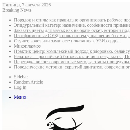
Пятница, 7 августа 2026
Breaking News
Порядок и стиль: как правильно организовать рабочее пр
Эпидуральный катетер: назначение, особенности примене
Заказать цветы для мамы: как выбрать букет, который по
Платформенные СУБД: роль систем управления базами д
Стучит, колет или замирает: показания к УЗИ сердца
Микоплазмоз
Практик-центр: комплексный подход к здоровью, баланс
Релатокс — российский ботокс: отличия и результаты | П
Пересадка волос: современные методы, этапы процедуры
Поведенческие метрики: скрытый двигатель современно
Sidebar
Random Article
Log In
Меню