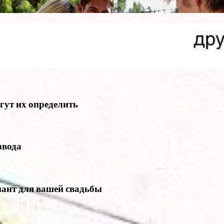
гут их определить
звода
иант для вашей свадьбы