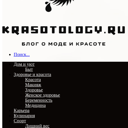
Поиск...
Дом и уют
Быт
Здоровье и красота
Красота
Макияж
Здоровье
Женское здоровье
Беременность
Медицина
Карьера
Кулинария
Спорт
Лишний вес