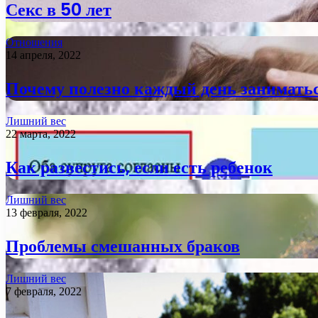
Секс в 50 лет
Отношения
14 апреля, 2022
Почему полезно каждый день заниматьс
Лишний вес
22 марта, 2022
Как развестись, если есть ребенок
Лишний вес
13 февраля, 2022
Проблемы смешанных браков
Лишний вес
7 февраля, 2022