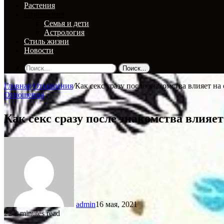
Растения
Отношения
Семья и дети
Астрология
Стиль жизни
Новости
Поиск...
Главная
/
Отношения
/
Как секс сразу после знакомства влияет 
Отношения
Как секс сразу после знакомства влия
admin
16 мая, 2021
22
2 minutes read