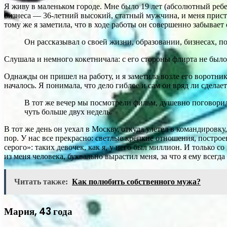
Я живу в маленьком городе. Мне было 19 лет (абсолютный ребе
бизнеса — 36-летний высокий, статный мужчина, и меня прист
тому же я заметила, что в ходе работы он совершенно забывает 
Он рассказывал о своей жизни, образовании, бизнесах, по
Слушала и немного кокетничала: с его стороны флирта не было, 
Однажды он пришел на работу, и я заметила возле его воротни
началось. Я понимала, что дело гиблое и сам он вряд ли сделае
В тот же вечер мы посмотрели фильм, душевно поговорил
чуть больше двух недель.
В тот же день он уехал в Москву, откуда улетел в командировк
пор. У нас все прекрасно: светлые крепкие отношения, постро
серого»: таких девочек, как я, у него был миллион. И только с
из меня человека, буквально вырастил меня, за что я ему всегда
Читать также:
Как полюбить собственного мужа?
Мария, 43 года