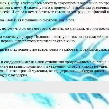
нок!), когда я устроилась работать секретарем в компанию по 
авили к нему. Я сидела у него в приемной, выполняла различные
о себе. И стала о нем заботиться: готовила завтраки на офисной 
ка 19-летняя я буквально смотрела ему в рот.
потому что он не умеет этого делать, но я видела, что интересна
ка маленькую дырку. Подошла вплотную и томно сказала: «Алекса
т первый шаг, поэтому пригласила его в кино.
и, на следующее утро встретились на работе и… занялись стра
у, и следующий месяц наши отношения продолжались в онлайне. К
енные на взаимопонимании и уважении. Страсть никуда не ушла.
о мной этот строгий мужчина, всегда держащий рабочую дистанцию
 буду благодарна.