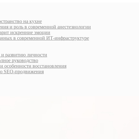
остранство на кухне
ния и роль в современной анестезиологии
дарит искренние эмоции
анных в современной ИТ-инфраструктуре
у и развитию личности
олное руководство
 и особенности восстановления
го SEO-продвижения