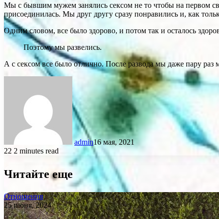
Мы с бывшим мужем занялись сексом не то чтобы на первом сви
присоединилась. Мы друг другу сразу понравились и, как тольк
Одним словом, все было здорово, и потом так и осталось здоро
Поэтому мы развелись.
А с сексом все было отлично. После развода мы даже пару раз м
admin
16 мая, 2021
22
2 minutes read
Читайте еще
Отношения
25 июня, 2024