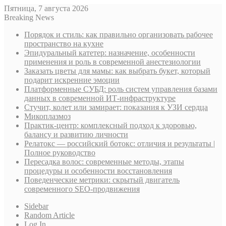
Пятница, 7 августа 2026
Breaking News
Порядок и стиль: как правильно организовать рабочее
пространство на кухне
Эпидуральный катетер: назначение, особенности
применения и роль в современной анестезиологии
Заказать цветы для мамы: как выбрать букет, который
подарит искренние эмоции
Платформенные СУБД: роль систем управления базами
данных в современной ИТ-инфраструктуре
Стучит, колет или замирает: показания к УЗИ сердца
Микоплазмоз
Практик-центр: комплексный подход к здоровью,
балансу и развитию личности
Релатокс — российский ботокс: отличия и результаты |
Полное руководство
Пересадка волос: современные методы, этапы
процедуры и особенности восстановления
Поведенческие метрики: скрытый двигатель
современного SEO-продвижения
Sidebar
Random Article
Log In