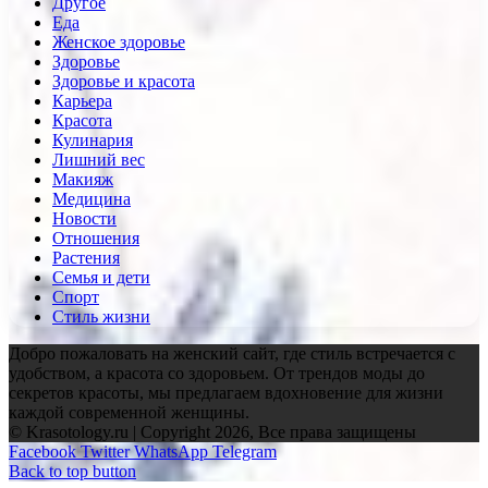
Другое
Еда
Женское здоровье
Здоровье
Здоровье и красота
Карьера
Красота
Кулинария
Лишний вес
Макияж
Медицина
Новости
Отношения
Растения
Семья и дети
Спорт
Стиль жизни
Добро пожаловать на женский сайт, где стиль встречается с
удобством, а красота со здоровьем. От трендов моды до
секретов красоты, мы предлагаем вдохновение для жизни
каждой современной женщины.
© Krasotology.ru | Copyright 2026, Все права защищены
Facebook
Twitter
WhatsApp
Telegram
Back to top button