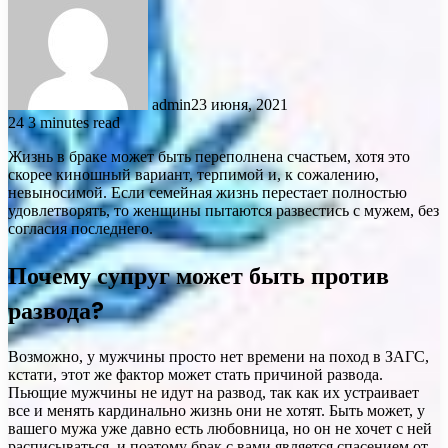
admin
23 июня, 2021
24
3 minutes read
Жизнь в браке может быть переполнена счастьем, хотя это
скорее киношный вариант, терпимой и, к сожалению,
невыносимой. Если семейная жизнь перестает полностью
удовлетворять, то женщины пытаются развестись с мужем, без
согласия последнего.
Почему супруг может быть против
развода?
Возможно, у мужчины просто нет времени на поход в ЗАГС,
кстати, этот же фактор может стать причиной развода.
Пьющие мужчины не идут на развод, так как их устраивает
все и менять кардинально жизнь они не хотят. Быть может, у
вашего мужа уже давно есть любовница, но он не хочет с ней
расписываться, и поэтому брак с вами является спасением от