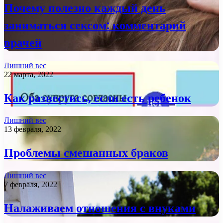
Почему полезно каждый день
заниматься сексом: комментарий
врачей
Лишний вес
22 марта, 2022
Как развестись, если есть ребенок
Лишний вес
13 февраля, 2022
Проблемы смешанных браков
Лишний вес
7 февраля, 2022
Налаживаем отношения с внуками