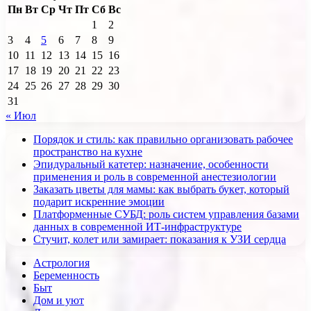
Пн
Вт
Ср
Чт
Пт
Сб
Вс
1
2
3
4
5
6
7
8
9
10
11
12
13
14
15
16
17
18
19
20
21
22
23
24
25
26
27
28
29
30
31
« Июл
Порядок и стиль: как правильно организовать рабочее
пространство на кухне
Эпидуральный катетер: назначение, особенности
применения и роль в современной анестезиологии
Заказать цветы для мамы: как выбрать букет, который
подарит искренние эмоции
Платформенные СУБД: роль систем управления базами
данных в современной ИТ-инфраструктуре
Стучит, колет или замирает: показания к УЗИ сердца
Астрология
Беременность
Быт
Дом и уют