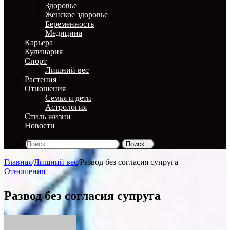
Здоровье
Женское здоровье
Беременность
Медицина
Карьера
Кулинария
Спорт
Лишний вес
Растения
Отношения
Семья и дети
Астрология
Стиль жизни
Новости
Поиск...
Главная
/
Лишний вес
/
Развод без согласия супруга
Отношения
Развод без согласия супруга