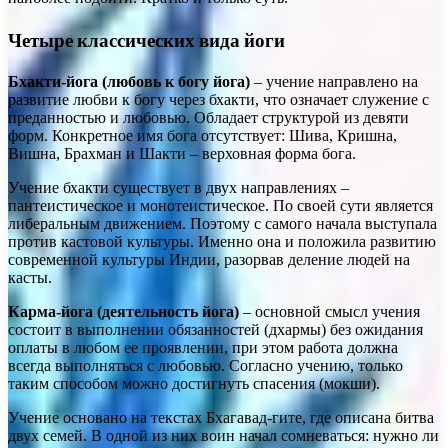
Четыре классических вида йоги
Бхакти-йога (любовь к богу йога)
– учение направлено на
развитие любви к богу через бхакти, что означает служение с
преданностью и любовью. Обладает структурой из девяти
форм. Конкретное имя бога отсутствует: Шива, Кришна,
Вишна, Брахман и Шакти – верховная форма бога.
Учение бхакти существует в двух направлениях –
пантеистическое и монотеистическое. По своей сути является
либеральным движением. Поэтому с самого начала выступала
против кастовой культуры. Именно она и положила развитию
современной культуры Индии, разорвав деление людей на
касты.
Карма-йога (деятельность йога)
– основной смысл учения
состоит в выполнении обязанностей (дхармы) без ожидания
оплаты в любом ее проявлении, при этом работа должна
всегда выполняться с любовью. Согласно учению, только
таким способом можно достигнуть спасения (мокши).
Учение основано на текстах Бхагавад-гите, где описана битва
двух семей. В одной из них воин начал сомневаться: нужно ли