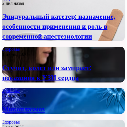
2 дня назад
Эпидуральный катетер: назначение,
особенности применения и роль в
современной анестезиологии
Здоровье
1 июня, 2026
Стучит, колет или замирает:
показания к УЗИ сердца
Здоровье
27 мая, 2026
Микоплазмоз
Здоровье