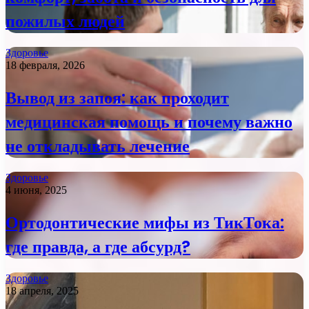
пожилых людей
Здоровье
18 февраля, 2026
Вывод из запоя: как проходит
медицинская помощь и почему важно
не откладывать лечение
Здоровье
4 июня, 2025
Ортодонтические мифы из ТикТока:
где правда, а где абсурд?
Здоровье
18 апреля, 2025