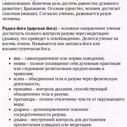
самопознании. Конечная цель достичь равенства духовного
развития с Брахманом. Осознав единство, человек достигает
спасения (мокши). Согласно учению, развивается разум
человека.
Раджа-йога (царская йога)
– основное направление учения
достигнуть полного контроля разума через медитацию
(дхьяна), что приведет к освобождению. Делится учение на
восемь этапов. Называются они аштанга-йога или
восьмиступенчатая йога:
яма – самоограничение или нормы поведения;
нияма – полное посвящение себя духовным практикам
или следование религиозным предписаниям и
правилам;
асана – объединения тела и разума через физическую
деятельность;
пранаяма – контроль дыхания, способствующий
объединению тела и разума;
пратьяхара – полное отвлечение чувств от окружающего
мира;
дхарана – целенаправленное освоение
сосредоточенности разума;
дхъяна – внутренний контроль для достижения
просветления (самадхи) или медитация;