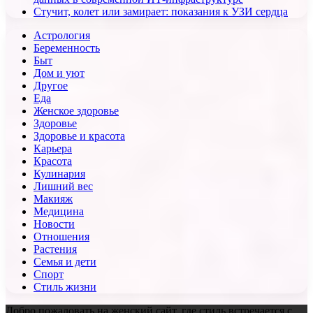
Стучит, колет или замирает: показания к УЗИ сердца
Астрология
Беременность
Быт
Дом и уют
Другое
Еда
Женское здоровье
Здоровье
Здоровье и красота
Карьера
Красота
Кулинария
Лишний вес
Макияж
Медицина
Новости
Отношения
Растения
Семья и дети
Спорт
Стиль жизни
Добро пожаловать на женский сайт, где стиль встречается с