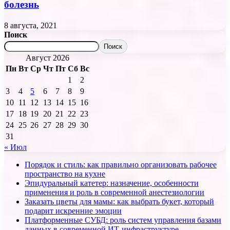
болезнь
8 августа, 2021
Поиск
Поиск
Август 2026
Пн
Вт
Ср
Чт
Пт
Сб
Вс
1
2
3
4
5
6
7
8
9
10
11
12
13
14
15
16
17
18
19
20
21
22
23
24
25
26
27
28
29
30
31
« Июл
Порядок и стиль: как правильно организовать рабочее
пространство на кухне
Эпидуральный катетер: назначение, особенности
применения и роль в современной анестезиологии
Заказать цветы для мамы: как выбрать букет, который
подарит искренние эмоции
Платформенные СУБД: роль систем управления базами
данных в современной ИТ-инфраструктуре