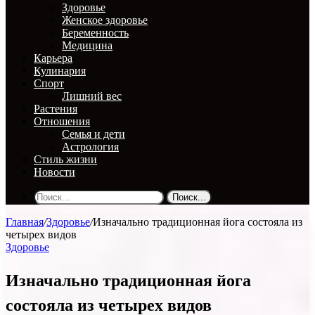
Здоровье
Женское здоровье
Беременность
Медицина
Карьера
Кулинария
Спорт
Лишний вес
Растения
Отношения
Семья и дети
Астрология
Стиль жизни
Новости
Поиск...
Главная
/
Здоровье
/
Изначально традиционная йога состояла из
четырех видов
Здоровье
Изначально традиционная йога
состояла из четырех видов