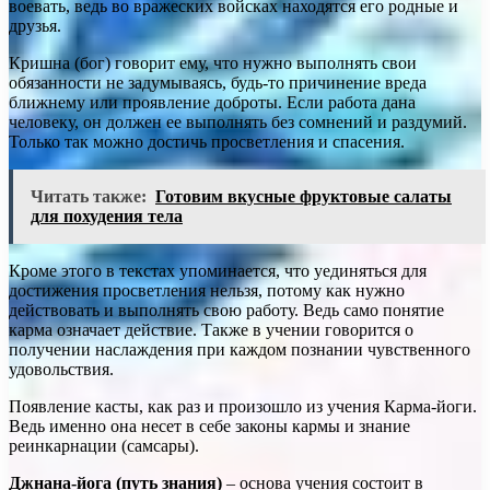
воевать, ведь во вражеских войсках находятся его родные и
друзья.
Кришна (бог) говорит ему, что нужно выполнять свои
обязанности не задумываясь, будь-то причинение вреда
ближнему или проявление доброты. Если работа дана
человеку, он должен ее выполнять без сомнений и раздумий.
Только так можно достичь просветления и спасения.
Читать также:
Готовим вкусные фруктовые салаты
для похудения тела
Кроме этого в текстах упоминается, что уединяться для
достижения просветления нельзя, потому как нужно
действовать и выполнять свою работу. Ведь само понятие
карма означает действие. Также в учении говорится о
получении наслаждения при каждом познании чувственного
удовольствия.
Появление касты, как раз и произошло из учения Карма-йоги.
Ведь именно она несет в себе законы кармы и знание
реинкарнации (самсары).
Джнана-йога (путь знания)
– основа учения состоит в