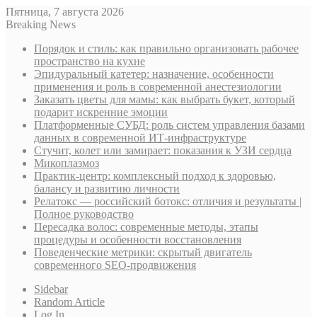
Пятница, 7 августа 2026
Breaking News
Порядок и стиль: как правильно организовать рабочее
пространство на кухне
Эпидуральный катетер: назначение, особенности
применения и роль в современной анестезиологии
Заказать цветы для мамы: как выбрать букет, который
подарит искренние эмоции
Платформенные СУБД: роль систем управления базами
данных в современной ИТ-инфраструктуре
Стучит, колет или замирает: показания к УЗИ сердца
Микоплазмоз
Практик-центр: комплексный подход к здоровью,
балансу и развитию личности
Релатокс — российский ботокс: отличия и результаты |
Полное руководство
Пересадка волос: современные методы, этапы
процедуры и особенности восстановления
Поведенческие метрики: скрытый двигатель
современного SEO-продвижения
Sidebar
Random Article
Log In