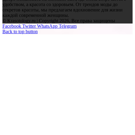
удобством, а красота со здоровьем. От трендов моды до
секретов красоты, мы предлагаем вдохновение для жизни
каждой современной женщины.
© Krasotology.ru | Copyright 2026, Все права защищены
Facebook
Twitter
WhatsApp
Telegram
Back to top button