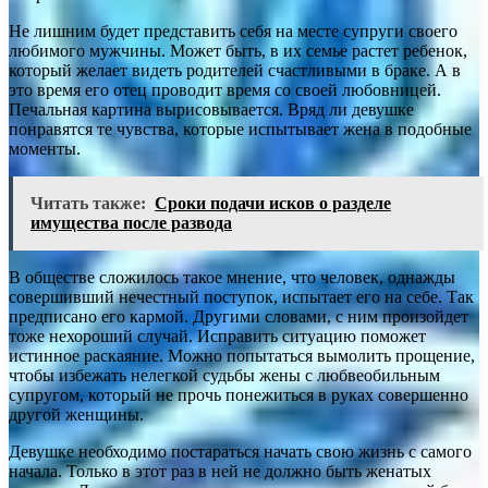
Не лишним будет представить себя на месте супруги своего
любимого мужчины. Может быть, в их семье растет ребенок,
который желает видеть родителей счастливыми в браке. А в
это время его отец проводит время со своей любовницей.
Печальная картина вырисовывается. Вряд ли девушке
понравятся те чувства, которые испытывает жена в подобные
моменты.
Читать также:
Сроки подачи исков о разделе
имущества после развода
В обществе сложилось такое мнение, что человек, однажды
совершивший нечестный поступок, испытает его на себе. Так
предписано его кармой. Другими словами, с ним произойдет
тоже нехороший случай. Исправить ситуацию поможет
истинное раскаяние. Можно попытаться вымолить прощение,
чтобы избежать нелегкой судьбы жены с любвеобильным
супругом, который не прочь понежиться в руках совершенно
другой женщины.
Девушке необходимо постараться начать свою жизнь с самого
начала. Только в этот раз в ней не должно быть женатых