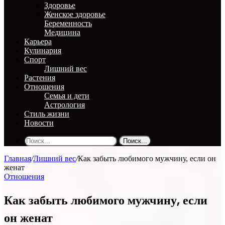
Здоровье
Женское здоровье
Беременность
Медицина
Карьера
Кулинария
Спорт
Лишний вес
Растения
Отношения
Семья и дети
Астрология
Стиль жизни
Новости
Поиск...
Главная
/
Лишний вес
/
Как забыть любимого мужчину, если он
женат
Отношения
Как забыть любимого мужчину, если
он женат