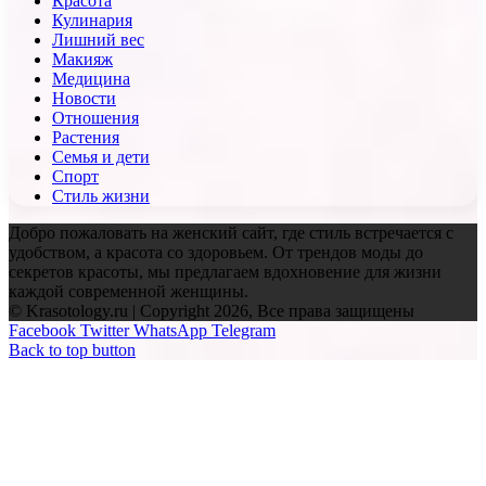
Красота
Кулинария
Лишний вес
Макияж
Медицина
Новости
Отношения
Растения
Семья и дети
Спорт
Стиль жизни
Добро пожаловать на женский сайт, где стиль встречается с
удобством, а красота со здоровьем. От трендов моды до
секретов красоты, мы предлагаем вдохновение для жизни
каждой современной женщины.
© Krasotology.ru | Copyright 2026, Все права защищены
Facebook
Twitter
WhatsApp
Telegram
Back to top button