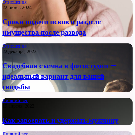
Отношения
22 июня, 2024
Сроки подачи исков о разделе
имущества после развода
Отношения
22 декабря, 2023
Свадебная съемка в фотостудии —
идеальный вариант для вашей
свадьбы
Лишний вес
19 апреля, 2022
Как завоевать и удержать мужчину
Лишний вес