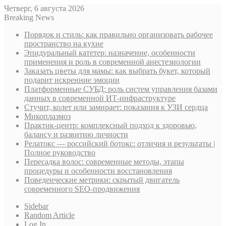
Четверг, 6 августа 2026
Breaking News
Порядок и стиль: как правильно организовать рабочее
пространство на кухне
Эпидуральный катетер: назначение, особенности
применения и роль в современной анестезиологии
Заказать цветы для мамы: как выбрать букет, который
подарит искренние эмоции
Платформенные СУБД: роль систем управления базами
данных в современной ИТ-инфраструктуре
Стучит, колет или замирает: показания к УЗИ сердца
Микоплазмоз
Практик-центр: комплексный подход к здоровью,
балансу и развитию личности
Релатокс — российский ботокс: отличия и результаты |
Полное руководство
Пересадка волос: современные методы, этапы
процедуры и особенности восстановления
Поведенческие метрики: скрытый двигатель
современного SEO-продвижения
Sidebar
Random Article
Log In