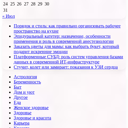
24
25
26
27
28
29
30
31
« Июл
Порядок и стиль: как правильно организовать рабочее
пространство на кухне
Эпидуральный катетер: назначение, особенности
применения и роль в современной анестезиологии
Заказать цветы для мамы: как выбрать букет, который
подарит искренние эмоции
Платформенные СУБД: роль систем управления базами
данных в современной ИТ-инфраструктуре
Стучит, колет или замирает: показания к УЗИ сердца
Астрология
Беременность
Быт
Дом и уют
Другое
Еда
Женское здоровье
Здоровье
Здоровье и красота
Карьера