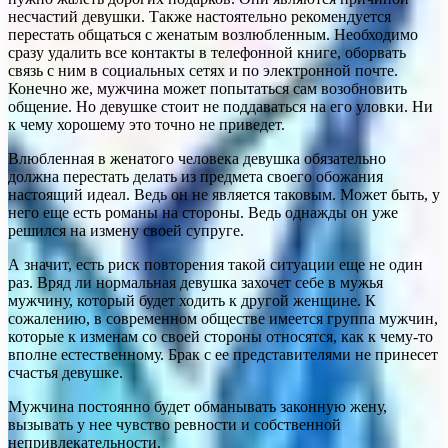
несчастий девушки. Также настоятельно рекомендуется
перестать общаться с женатым возлюбленным. Необходимо
сразу удалить все контакты в телефонной книге, оборвать
связь с ним в социальных сетях и по электронной почте.
Конечно же, мужчина может попытаться сам возобновить
общение. Но девушке стоит не поддаваться на его уловки. Ни
к чему хорошему это точно не приведет.
Влюбленная в женатого человека девушка обязательно
должна перестать делать из предмета своего обожания
настоящий идеал. Ведь он не является таковым. Может быть, у
него еще есть романы на стороны. Ведь однажды он уже
решился на измену своей супруге.
А значит, есть риск повторения такой ситуации еще не один
раз. Вряд ли нормальная девушка захочет себе в мужья
мужчину, который будет ходить к другой женщине. К
сожалению, в современном обществе имеется группа мужчин,
которые к изменам со своей стороны относятся, как к чему-то
вполне естественному. Брак с ее представителями не принесет
счастья девушке.
Мужчина постоянно будет обманывать законную жену,
вызывать у нее чувство ревности и собственной
непривлекательности.