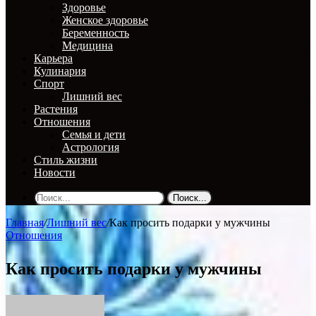
Здоровье
Женское здоровье
Беременность
Медицина
Карьера
Кулинария
Спорт
Лишний вес
Растения
Отношения
Семья и дети
Астрология
Стиль жизни
Новости
Поиск...
Главная
/
Лишний вес
/
Как просить подарки у мужчины
Отношения
Как просить подарки у мужчины