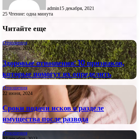
admin
15 декабря, 2021
25
Чтение: одна минута
Читайте еще
Отношения
25 июня, 2024
Здоровые отношения: 10 признаков,
которые помогут их определить
Отношения
22 июня, 2024
Сроки подачи исков о разделе
имущества после развода
Отношения
22 декабря, 2023