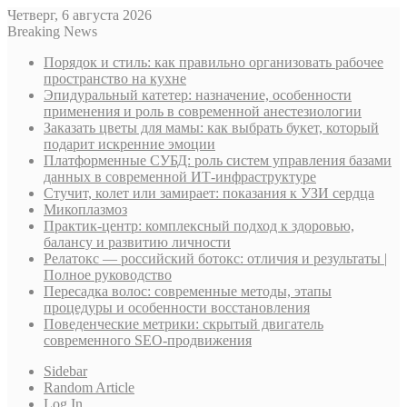
Четверг, 6 августа 2026
Breaking News
Порядок и стиль: как правильно организовать рабочее
пространство на кухне
Эпидуральный катетер: назначение, особенности
применения и роль в современной анестезиологии
Заказать цветы для мамы: как выбрать букет, который
подарит искренние эмоции
Платформенные СУБД: роль систем управления базами
данных в современной ИТ-инфраструктуре
Стучит, колет или замирает: показания к УЗИ сердца
Микоплазмоз
Практик-центр: комплексный подход к здоровью,
балансу и развитию личности
Релатокс — российский ботокс: отличия и результаты |
Полное руководство
Пересадка волос: современные методы, этапы
процедуры и особенности восстановления
Поведенческие метрики: скрытый двигатель
современного SEO-продвижения
Sidebar
Random Article
Log In