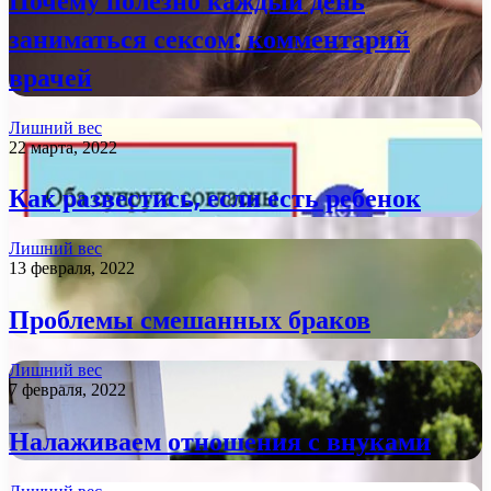
Почему полезно каждый день
заниматься сексом: комментарий
врачей
Лишний вес
22 марта, 2022
Как развестись, если есть ребенок
Лишний вес
13 февраля, 2022
Проблемы смешанных браков
Лишний вес
7 февраля, 2022
Налаживаем отношения с внуками