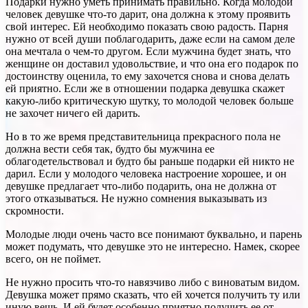
Подарки нужно уметь принимать правильно. Когда молодой
человек девушке что-то дарит, она должна к этому проявить
свой интерес. Ей необходимо показать свою радость. Парня
нужно от всей души поблагодарить, даже если на самом деле
она мечтала о чем-то другом. Если мужчина будет знать, что
женщине он доставил удовольствие, и что она его подарок по
достоинству оценила, то ему захочется снова и снова делать
ей приятно. Если же в отношении подарка девушка скажет
какую-либо критическую шутку, то молодой человек больше
не захочет ничего ей дарить.
Но в то же время представительница прекрасного пола не
должна вести себя так, будто бы мужчина ее
облагодетельствовал и будто бы раньше подарки ей никто не
дарил. Если у молодого человека настроение хорошее, и он
девушке предлагает что-либо подарить, она не должна от
этого отказываться. Не нужно сомнения выказывать из
скромности.
Молодые люди очень часто все понимают буквально, и парень
может подумать, что девушке это не интересно. Намек, скорее
всего, он не поймет.
Не нужно просить что-то навязчиво либо с виноватым видом.
Девушка может прямо сказать, что ей хочется получить ту или
иную вещь. И ей будет особенно приятно получить ее от