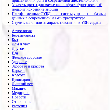
применения и роль в современной анестезиологии
Заказать цветы для мамы: как выбрать букет, который
подарит искренние эмоции
Платформенные СУБД: роль систем управления базами
данных в современной ИТ-инфраструктуре
Стучит, колет или замирает: показания к УЗИ сердца
Астрология
Беременность
Быт
Дом и уют
Другое
Еда
Женское здоровье
Здоровье
Здоровье и красота
Карьера
Красота
Кулинария
Лишний вес
Макияж
Медицина
Новости
Отношения
Растения