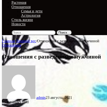
Растения
Отношения
Семья и дети
Астрология
Стиль жизни
Новости
Поиск...
Главная
/
Лишний вес
/
Отношения с разведенным мужчиной
Отношения
Отношения с разведенным мужчиной
admin
23 августа, 2021
15
2 minutes read