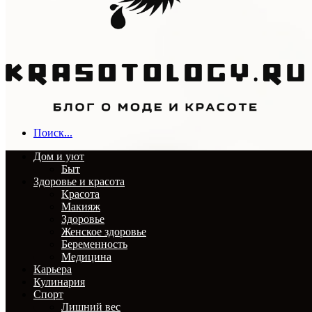
Поиск...
Дом и уют
Быт
Здоровье и красота
Красота
Макияж
Здоровье
Женское здоровье
Беременность
Медицина
Карьера
Кулинария
Спорт
Лишний вес