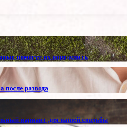
торые помогут их определить
а после развода
альный вариант для вашей свадьбы