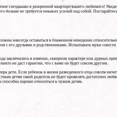
ное гнездышко в разоренной квартире вашего любимого! Увидев 
него больше не требуется никаких усилий над собой. Постарайте
жны навсегда оставаться в блаженном неведении относительно п
ом с его друзьями и родственниками. Испытывать муки совести 
ода заключались в изменах, скверном характере или дурных привы
икто не даст гарантии, что с вами он будет совсем другим.
алера дети. Если ребенок в жизни разведенного отца совсем ниче
стным детям такой родитель не будет проявлять достаточно люб
 способна хорошо относиться к чужим детям.