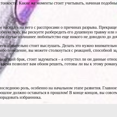
 тонкости. Какие же моменты стоит учитывать, начиная подобн
не наседать на него с расспросами о причинах разрыва. Прекра
одобную тему, вы рискуете разбередить его душевную травму ил
бом случае излишнее любопытство еще никого не доводило до до
его обязательно стоит выслушать. Делать это нужно внимательн
ибо поведение, вы можете столкнуться с реакцией, способной 
дыдущий брак, стоит задуматься – а отпустил ли он данные отно
 время позволит вам обоим решить, готовы ли вы к этому роману
оследнюю роль, особенно на начальном этапе развития. Главное
Прошлое должно оставаться в прошлом! В конце концов, вы совсе
орадовать избранника.