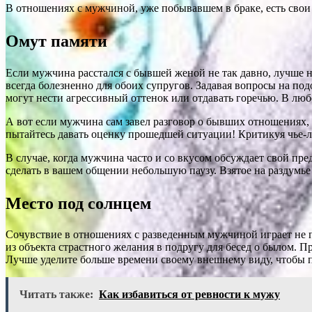
В отношениях с мужчиной, уже побывавшем в браке, есть свои
Омут памяти
Если мужчина расстался с бывшей женой не так давно, лучше 
всегда болезненно для обоих супругов. Задавая вопросы на п
могут нести агрессивный оттенок или отдавать горечью. В лю
А вот если мужчина сам завел разговор о бывших отношениях, 
пытайтесь давать оценку прошедшей ситуации! Критикуя чье-л
В случае, когда мужчина часто и со вкусом обсуждает свой пре
сделать в вашем общении небольшую паузу. Взятое на раздумье
Место под солнцем
Сочувствие в отношениях с разведенным мужчиной играет не п
из объекта страстного желания в подругу для бесед о былом. 
Лучше уделите больше времени своему внешнему виду, чтобы п
Читать также:
Как избавиться от ревности к мужу