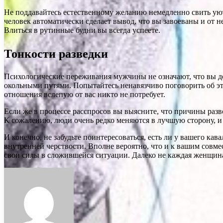
Не поддавайтесь естественному желанию немедленно свить уют
человек автоматически сделает вывод, что вы завоеваны и от 
Влиться в рутинные будни вы всегда успеете.
Тонкости разведки
Психологические переживания мужчины не означают, что вы дол
окольными путями. Попытайтесь ненавязчиво поговорить об эт
отношения вслепую от вас никто не потребует.
Если же в процессе расспросов вы выясните, что причины разв
К сожалению, люди очень редко меняются в лучшую сторону, и н
И конечно, не забудьте поинтересоваться, есть ли у вашего кав
внутренней черствости. Вполне вероятно, что и к вашим совме
свои силы в сложившейся ситуации. Далеко не каждая женщина