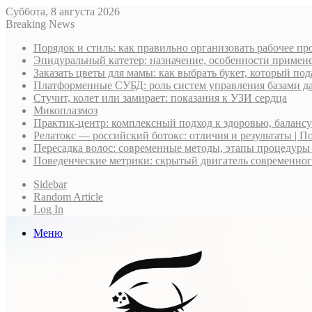
Суббота, 8 августа 2026
Breaking News
Порядок и стиль: как правильно организовать рабочее пр
Эпидуральный катетер: назначение, особенности примене
Заказать цветы для мамы: как выбрать букет, который по
Платформенные СУБД: роль систем управления базами д
Стучит, колет или замирает: показания к УЗИ сердца
Микоплазмоз
Практик-центр: комплексный подход к здоровью, баланс
Релатокс — российский ботокс: отличия и результаты | П
Пересадка волос: современные методы, этапы процедуры
Поведенческие метрики: скрытый двигатель современно
Sidebar
Random Article
Log In
Меню