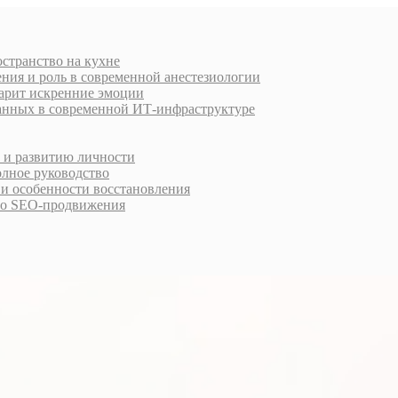
остранство на кухне
ния и роль в современной анестезиологии
дарит искренние эмоции
анных в современной ИТ-инфраструктуре
у и развитию личности
олное руководство
 и особенности восстановления
го SEO-продвижения