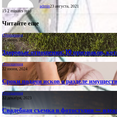
admin
23 августа, 2021
15
2 minutes read
Читайте еще
Отношения
25 июня, 2024
Здоровые отношения: 10 признаков, ко
Отношения
22 июня, 2024
Сроки подачи исков о разделе имуществ
Отношения
22 декабря, 2023
Свадебная съемка в фотостудии — иде